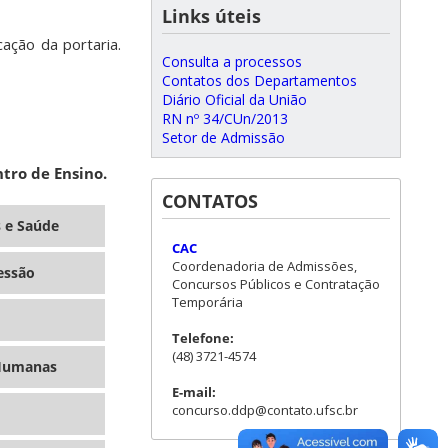
Links úteis
ação da portaria.
Consulta a processos
Contatos dos Departamentos
Diário Oficial da União
RN nº 34/CUn/2013
Setor de Admissão
tro de Ensino.
CONTATOS
s e Saúde
CAC
Coordenadoria de Admissões,
essão
Concursos Públicos e Contratação
Temporária
Telefone:
(48) 3721-4574
 Humanas
E-mail:
concurso.ddp@contato.ufsc.br