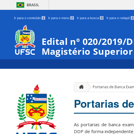
BRASIL
Ir para o conteúdo
1
Ir para o menu
2
Ir para a busca
3
Ir para o rodapé
4
Edital nº 020/2019/
Magistério Superior
Portarias de Banca Exa
Portarias d
As portarias de banca exami
DDP de forma independente 