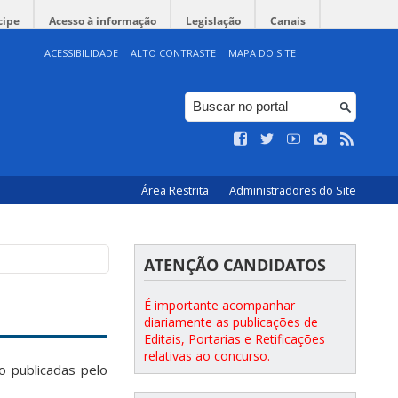
cipe
Acesso à informação
Legislação
Canais
ACESSIBILIDADE
ALTO CONTRASTE
MAPA DO SITE
Área Restrita
Administradores do Site
ATENÇÃO CANDIDATOS
É importante acompanhar
diariamente as publicações de
Editais, Portarias e Retificações
relativas ao concurso.
o publicadas pelo